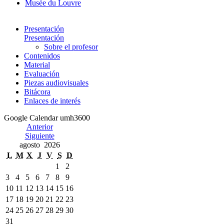
Musée du Louvre
Presentación
Presentación
Sobre el profesor
Contenidos
Material
Evaluación
Piezas audiovisuales
Bitácora
Enlaces de interés
Google Calendar umh3600
Anterior
Siguiente
agosto 2026
L
M
X
J
V
S
D
1
2
3
4
5
6
7
8
9
10
11
12
13
14
15
16
17
18
19
20
21
22
23
24
25
26
27
28
29
30
31